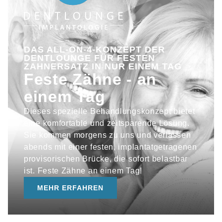
DAS ALL-ON-4-KONZEPT DER
DENTLOUNGE FÜR FESTEN
ZAHNERSATZ IN NUR EINEM TAG
Feste Zähne - an
einem Tag
Dieses spezielle Behandlungskonzept bietet
eine komfortable und zeitsparende Lösung.
Sie kommen morgens zu uns und verlassen
abends mit einer festen, implantatgetragenen
provisorischen Brücke, die sofort belastbar
ist. Feste Zähne an einem Tag!
MEHR ERFAHREN