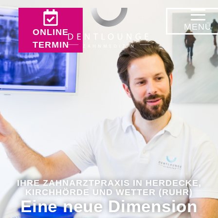
MENÜ
ONLINE
TERMIN
IHRE ZAHNARZTPRAXIS IN HERDECKE,
KIRCHHÖRDE UND WETTER (RUHR)
Eine neue Dimension