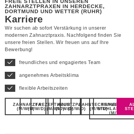
FREIE STELLEN IN UNSEREN
ZAHNARZTPRAXEN IN HERDECKE,
DORTMUND UND WETTER (RUHR)
Karriere
Wir suchen ab sofort Verstärkung in unserer
modernen Zahnarztpraxis. Nachfolgend finden Sie
unsere freien Stellen. Wir freuen uns auf Ihre
Bewerbung!
freundliches und engagiertes Team
angenehmes Arbeitsklima
flexible Arbeitszeiten
ZAHNARZT
ZFA
REZEPTIONIST
AZUBI
ZPA
ZAHNTECHNIKER
TEAMLEITUN
A
(M/W/D)
(M/W/D)
(M/W/D)
(M/W/D)
(M/W/D)
(M/W/D)
STUHLASSISTE
STE
(M/W/D)