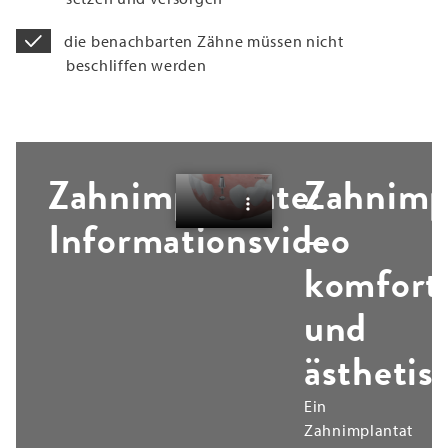
die benachbarten Zähne müssen nicht
beschliffen werden
Zahnimplantate:
Zahnimp
Informationsvideo
–
komfort
und
ästhetis
Ein
Zahnimplantat