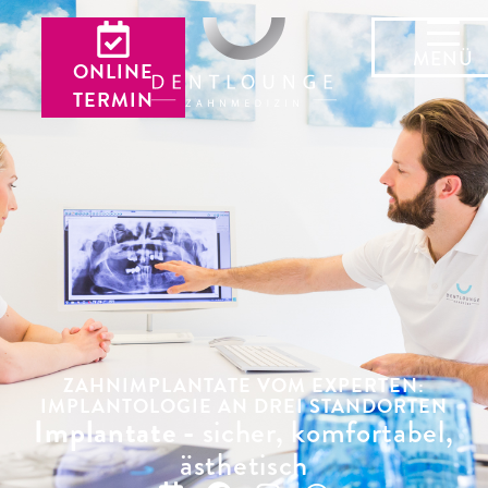
MENÜ
ONLINE
TERMIN
ZAHNIMPLANTATE VOM EXPERTEN:
IMPLANTOLOGIE AN DREI STANDORTEN
Implantate -
sicher, komfortabel,
ästhetisch