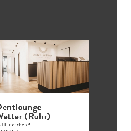
entlounge
etter (Ruhr)
 Hilingschen 5