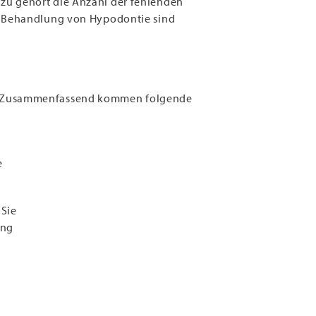
zu gehört die Anzahl der fehlenden
nd Behandlung von Hypodontie sind
b. Zusammenfassend kommen folgende
e
 Sie
ung