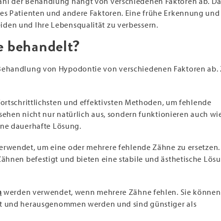
ahl der Behandlung hängt von verschiedenen Faktoren ab. Da
 des Patienten und andere Faktoren. Eine frühe Erkennung u
den und Ihre Lebensqualität zu verbessern.
e behandelt?
e Behandlung von Hypodontie von verschiedenen Faktoren a
fortschrittlichsten und effektivsten Methoden, um fehlende
sehen nicht nur natürlich aus, sondern funktionieren auch wi
ine dauerhafte Lösung.
rwendet, um eine oder mehrere fehlende Zähne zu ersetzen.
hnen befestigt und bieten eine stabile und ästhetische Lös
n
werden verwendet, wenn mehrere Zähne fehlen. Sie können
zt und herausgenommen werden und sind günstiger als