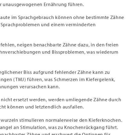
r unausgewogenen Ernährung führen.
 Laute im Sprachgebrauch können ohne bestimmte Zähne
u Sprachproblemen und einem verminderten
fehlen, neigen benachbarte Zähne dazu, in den freien
Zahnverschiebungen und Bissproblemen, was wiederum
eglichener Biss aufgrund fehlender Zähne kann zu
gen (TMJ) führen, was Schmerzen im Kiefergelenk,
nnungen verursachen kann.
 nicht ersetzt werden, werden umliegende Zähne durch
cht können und letztendlich ausfallen.
nwurzeln stimulieren normalerweise den Kieferknochen.
ngel an Stimulation, was zu Knochenrückgang führt.
 benachbarter Zähne und erschwert die Optionen für