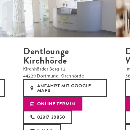
Dentlounge
D
Kirchhörde
W
Kirchhörder Berg 12
Im
44229 Dortmund-Kirchhörde
58
ANFAHRT MIT GOOGLE
MAPS
ONLINE TERMIN
02317 30850