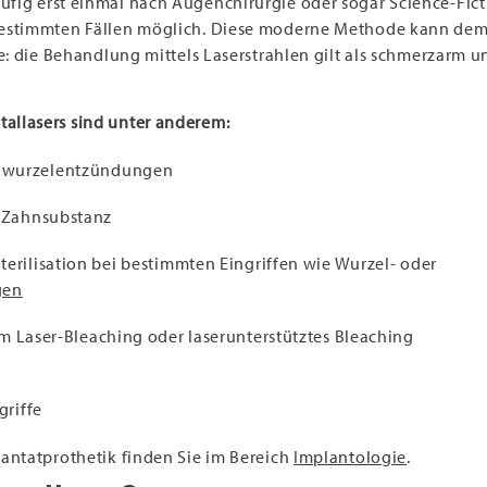
ufig erst einmal nach Augenchirurgie oder sogar Science-Fic
estimmten Fällen möglich. Diese moderne Methode kann dem 
e: die Behandlung mittels Laserstrahlen gilt als schmerzarm un
llasers sind unter anderem:
nwurzelentzündungen
r Zahnsubstanz
erilisation bei bestimmten Eingriffen wie Wurzel- oder
gen
 Laser-Bleaching oder laserunterstütztes Bleaching
griffe
antatprothetik finden Sie im Bereich
Implantologie
.