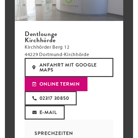
Dentlounge
Kirchhörde
Kirchhörder Berg 12
44229 Dortmund-Kirchhörde
ANFAHRT MIT GOOGLE
MAPS
ONLINE TERMIN
02317 30850
E-MAIL
SPRECHZEITEN