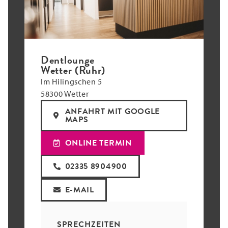
Dentlounge
Wetter (Ruhr)
Im Hilingschen 5
58300 Wetter
ANFAHRT MIT GOOGLE
MAPS
ONLINE TERMIN
02335 8904900
E-MAIL
SPRECHZEITEN