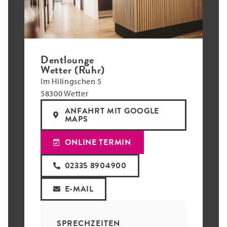
Dentlounge
Wetter (Ruhr)
Im Hilingschen 5
58300 Wetter
ANFAHRT MIT GOOGLE
MAPS
ONLINE TERMIN
02335 8904900
E-MAIL
SPRECHZEITEN