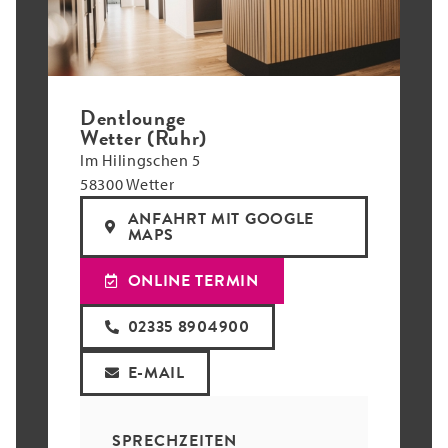
Dentlounge
Wetter (Ruhr)
Im Hilingschen 5
58300 Wetter
ANFAHRT MIT GOOGLE
MAPS
ONLINE TERMIN
02335 8904900
E-MAIL
SPRECHZEITEN